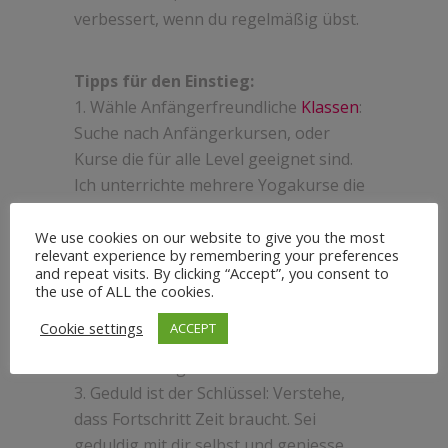
verbessert, wenn du regelmäßig übst.
Tipps für den Einstieg:
1. Wähle Anfängerfreundliche
Klassen
:
Suche nach Anfängerkursen, oder
Kurse die für alle Level geeignet sind.
Ich unterrichte mehrere Yogakurse die
Woche bei Holmes Place am Seestern in
Düsseldorf, komm vorbei und probier
We use cookies on our website to give you the most
relevant experience by remembering your preferences
es aus.
and repeat visits. By clicking “Accept”, you consent to
2. Nutze Hilfsmittel: Yoga-Blöcke oder
the use of ALL the cookies.
Gurte können helfen, Posen
Cookie settings
ACCEPT
anzupassen und die zusätzliche
Unterstützung zu bieten.
3. Geduld ist der Schlüssel: Verstehe,
dass Fortschritt Zeit braucht. Sei
geduldig mit dir selbst und geniesse