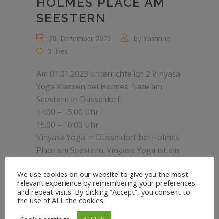
HOLMES PLACE AM
SEESTERN
28. Dezember 2022
by
Yasmine
0
likes
Am 01.01.2023 unterrichte ich 2 Vinyasa
Yoga Klassen bei Holmes Place am
Seestern in Düsseldorf.
14:00 – 15:00 Uhr
15:00 – 16:00 Uhr
Vinyasa Yoga in Düsseldorf bei Holmes
Place am Seestern. Vinyasa Yoga ist ein
fließender, dynamischer Yogastil. Dieser
We use cookies on our website to give you the most
Yogakurs kräftigt die Muskulatur,
relevant experience by remembering your preferences
fördert Ausdauer, Balance und
and repeat visits. By clicking “Accept”, you consent to
Beweglichkeit. Die Gelenke, Sehnen und
the use of ALL the cookies.
Bänder werden mobilisiert,
Cookie settings
ACCEPT