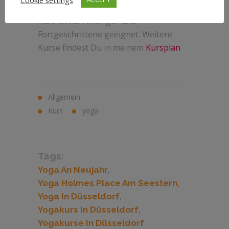
insbesondere um die Wirbelsäule. Der
Kurs ist für Anfänger und
Fortgeschrittene geeignet. Weitere
Kurse findest Du in meinem
Kursplan
Allgemein
Kurs
yoga
Tags:
,
Yoga An Neujahr
,
Yoga Holmes Place Am Seestern
,
Yoga In Düsseldorf
,
Yogakurs In Düsseldorf
Yogakurse In Düsseldorf