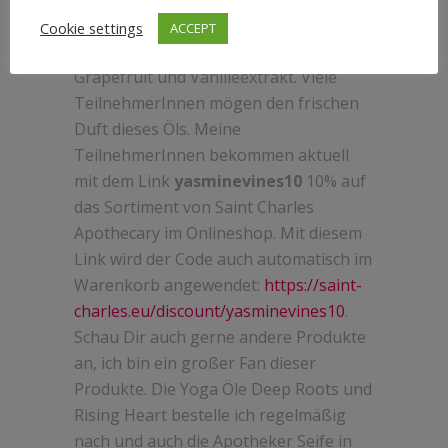
ist eine Mischung aus wertvollen Ölen
Cookie settings
ACCEPT
wie Bergamotte, Mandarine, Orange,
Grapefruit und Vanilleextrakt. Viele
TeilnehmerInnen mögen den frischen
Duft dieses Öls. Meine
TeilnehmerInnen bekommen aktuell
mit dem Link
yasminevines10
10% auf
das Sortiment von Saint Charles
Apothecary im Onlineshop. Mit diesem
Link wird der Code auch automatisch im
Warenkorb angewendet:
https://saint-
charles.eu/discount/yasminevines10
.
Schau Dir auch gerne andere Produkte
an, ich bin ein großer Fan dieser
Produkte. Die Yoga Öle Deep Roots und
Rising Heart bestelle ich regelmäßig
nach und auch die Apotheker Seife in