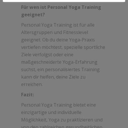
Für wen ist Personal Yoga Training
geeignet?
Personal Yoga Training ist für alle
Altersgruppen und Fitnesslevel
geeignet. Ob du deine Yoga-Praxis
vertiefen möchtest, spezielle sportliche
Ziele verfolgst oder eine
maßgeschneiderte Yoga-Erfahrung
suchst, ein personalisiertes Training
kann dir helfen, deine Ziele zu
erreichen.
Fazit:
Personal Yoga Training bietet eine
einzigartige und individuelle
Möglichkeit, Yoga zu praktizieren und
von den zahlreichen gesundheitlichen