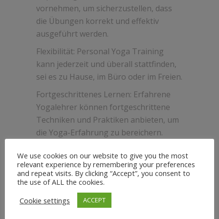
vornehmen, um sicherzustellen, dass
die Übungen korrekt und effektiv
ausgeführt werden.
Flexibilität: Personal Yoga Training
kann jederzeit und überall stattfinden,
sei es zu Hause, im Büro oder im Freien.
Fortgeschrittenes Lernen: Erfahrene
Yogalehrer können fortgeschrittene
Techniken und Praktiken anbieten, um
die Yoga-Erfahrung zu bereichern.
Kraft und Flexibilität: Insbesondere für
We use cookies on our website to give you the most
Sportler kann Personal Yoga Training
relevant experience by remembering your preferences
and repeat visits. By clicking “Accept”, you consent to
dazu beitragen, die körperliche
the use of ALL the cookies.
Leistungsfähigkeit zu steigern,
Cookie settings
Verletzungen vorzubeugen und die
ACCEPT
Regeneration zu unterstützen.